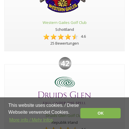
Western Gailes Golf Club
Schottland
4.6
25 Bewertungen
42
This website uses cookies. / Diese
Webseite verwendet Cookies.
OK
Druids Glen Golf Club
More info / Mehr Infos
Republik Irland