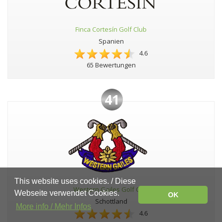
Finca Cortesín Golf Club
Spanien
4.6
65 Bewertungen
41
This website uses cookies. / Diese
Western Gailes Golf Club
Webseite verwendet Cookies.
OK
Schottland
More info / Mehr Infos
4.6