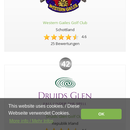
Western Gailes Golf Club
Schottland
4.6
25 Bewertungen
42
This website uses cookies. / Diese
Webseite verwendet Cookies.
OK
Druids Glen Golf Club
More info / Mehr Infos
Republik Irland