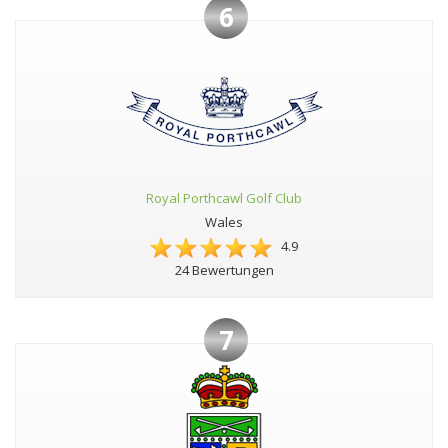
6
Royal Porthcawl Golf Club
Wales
4.9
24 Bewertungen
7