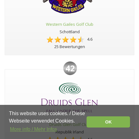
Western Gailes Golf Club
Schottland
4.6
25 Bewertungen
42
This website uses cookies. / Diese
Webseite verwendet Cookies.
OK
Druids Glen Golf Club
More info / Mehr Infos
Republik Irland