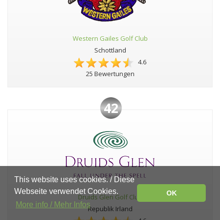
Western Gailes Golf Club
Schottland
4.6
25 Bewertungen
42
This website uses cookies. / Diese
Webseite verwendet Cookies.
OK
Druids Glen Golf Club
More info / Mehr Infos
Republik Irland