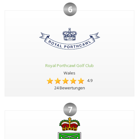
6
Royal Porthcawl Golf Club
Wales
4.9
24 Bewertungen
7