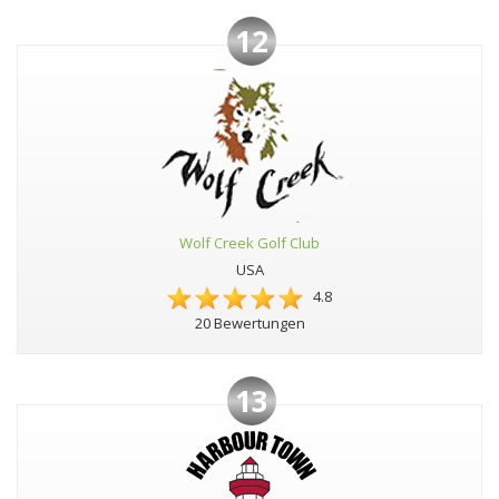
12
Wolf Creek Golf Club
USA
4.8
20 Bewertungen
13