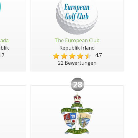
pada
The European Club
blik
Republik Irland
.7
4.7
22 Bewertungen
28