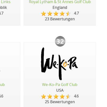
 Links
Royal Lytham & St Annes Golf Club
blik
England
.7
4.7
23 Bewertungen
32
lub
We-Ko-Pa Golf Club
USA
.6
4.6
25 Bewertungen