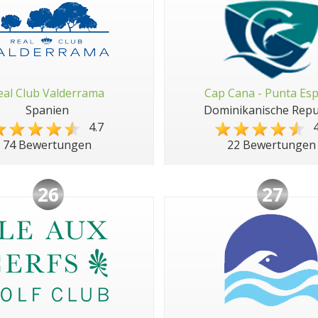
eal Club Valderrama
Cap Cana - Punta Es
Spanien
Dominikanische Repu
4.7
4
74 Bewertungen
22 Bewertungen
26
27