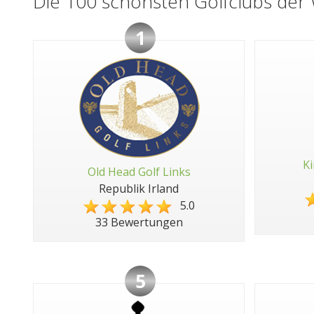
Die 100 schönsten Golfclubs der 
1
Ki
Old Head Golf Links
Republik Irland
5.0
33 Bewertungen
5