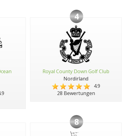
4
Ocean
Royal County Down Golf Club
Nordirland
4.9
.9
28 Bewertungen
8