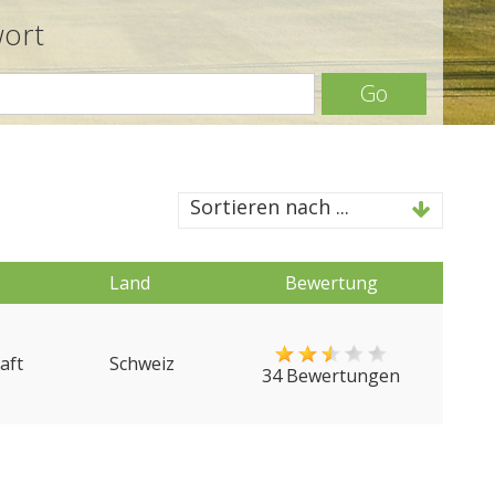
wort
Go
Sortieren nach ...
Land
Bewertung
aft
Schweiz
34 Bewertungen