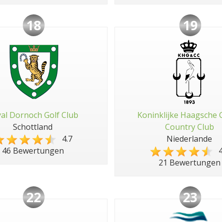
18
19
al Dornoch Golf Club
Koninklijke Haagsche 
Schottland
Country Club
4.7
Niederlande
4
46 Bewertungen
21 Bewertungen
22
23