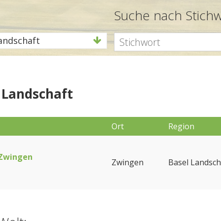
Suche nach Stich
andschaft
l Landschaft
Ort
Region
f Zwingen
Zwingen
Basel Landsch