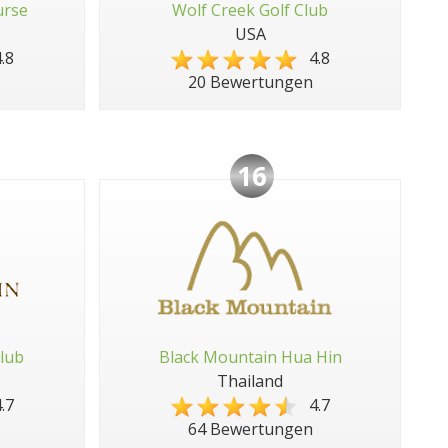
urse
Wolf Creek Golf Club
USA
.8
4.8
20 Bewertungen
16
lub
Black Mountain Hua Hin
Thailand
.7
4.7
64 Bewertungen