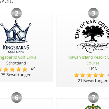
Welt:
2
3
ngsbarns Golf Links
Kiawah Island Resort 
Schottland
Course
4.9
USA
4
75 Bewertungen
21 Bewertungen
6
7