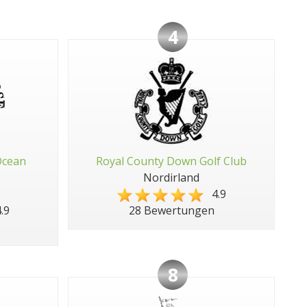
4
Ocean
Royal County Down Golf Club
Nordirland
4.9
.9
28 Bewertungen
8