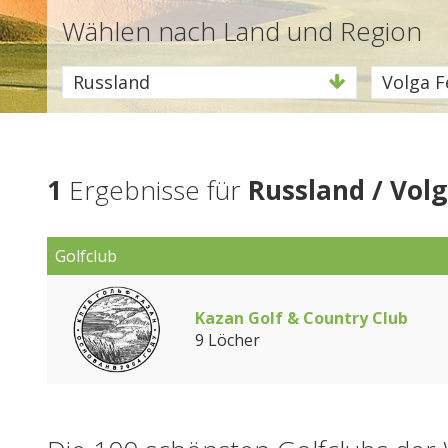
Wählen nach Land und Region
Russland
Volga F
1
Ergebnisse für
Russland / Volg
Golfclub
Kazan Golf & Country Club
9 Löcher