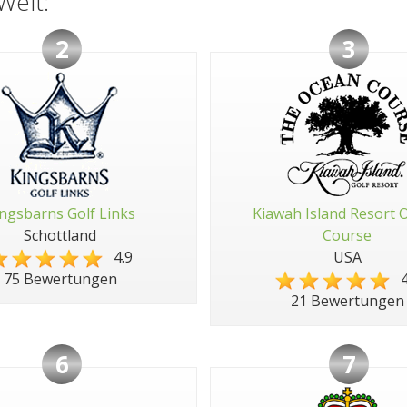
Welt:
2
3
ngsbarns Golf Links
Kiawah Island Resort 
Schottland
Course
4.9
USA
4
75 Bewertungen
21 Bewertungen
6
7