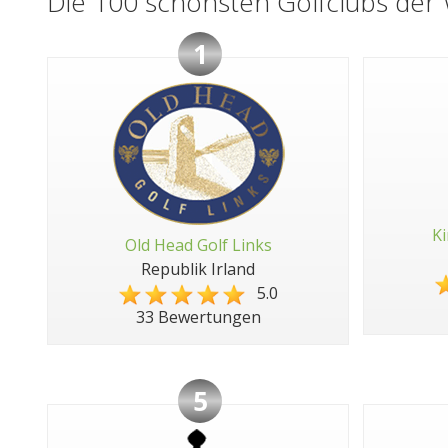
Die 100 schönsten Golfclubs der 
1
Ki
Old Head Golf Links
Republik Irland
5.0
33 Bewertungen
5