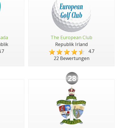
pada
The European Club
blik
Republik Irland
.7
4.7
22 Bewertungen
28