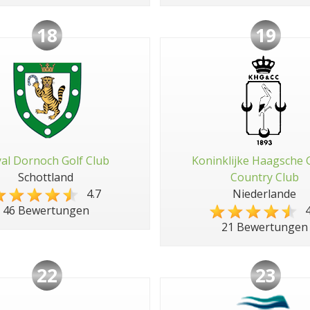
18
19
al Dornoch Golf Club
Koninklijke Haagsche 
Schottland
Country Club
4.7
Niederlande
4
46 Bewertungen
21 Bewertungen
22
23