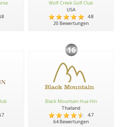
urse
Wolf Creek Golf Club
USA
.8
4.8
20 Bewertungen
16
lub
Black Mountain Hua Hin
Thailand
.7
4.7
64 Bewertungen