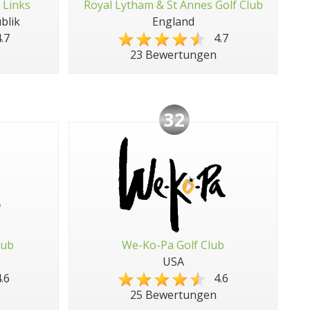
 Links
Royal Lytham & St Annes Golf Club
blik
England
.7
4.7
23 Bewertungen
32
lub
We-Ko-Pa Golf Club
USA
.6
4.6
25 Bewertungen