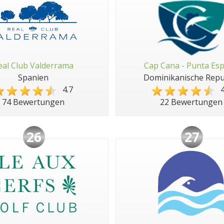
eal Club Valderrama
Cap Cana - Punta Es
Spanien
Dominikanische Repu
4.7
4
74 Bewertungen
22 Bewertungen
26
27