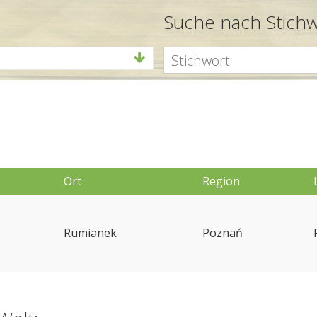
Suche nach Stich
Ort
Region
Rumianek
Poznań