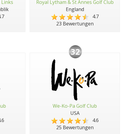
 Links
Royal Lytham & St Annes Golf Club
blik
England
.7
4.7
23 Bewertungen
32
lub
We-Ko-Pa Golf Club
USA
.6
4.6
25 Bewertungen