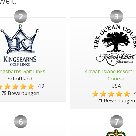
Welt:
2
3
ngsbarns Golf Links
Kiawah Island Resort 
Schottland
Course
4.9
USA
4
75 Bewertungen
21 Bewertungen
6
7