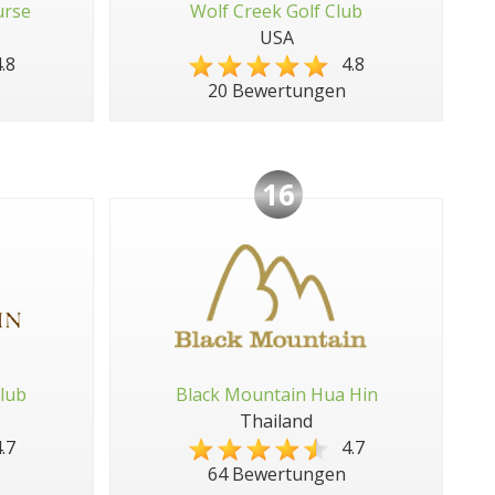
urse
Wolf Creek Golf Club
USA
.8
4.8
20 Bewertungen
16
lub
Black Mountain Hua Hin
Thailand
.7
4.7
64 Bewertungen