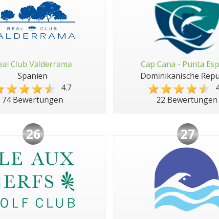
eal Club Valderrama
Cap Cana - Punta Es
Spanien
Dominikanische Repu
4.7
4
74 Bewertungen
22 Bewertungen
26
27