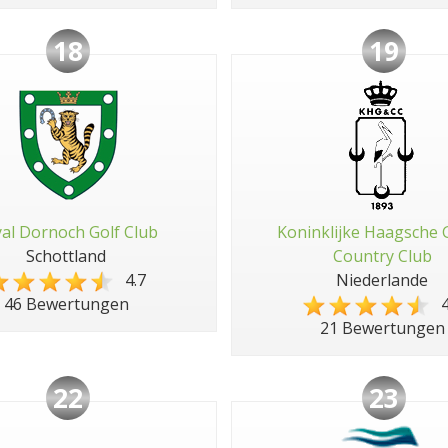
18
19
al Dornoch Golf Club
Koninklijke Haagsche 
Schottland
Country Club
4.7
Niederlande
4
46 Bewertungen
21 Bewertungen
22
23