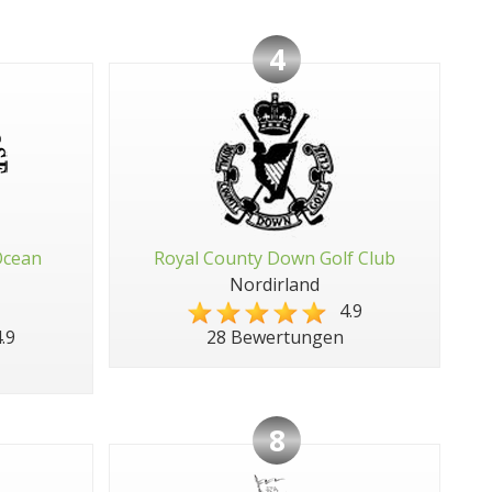
4
Ocean
Royal County Down Golf Club
Nordirland
4.9
.9
28 Bewertungen
8