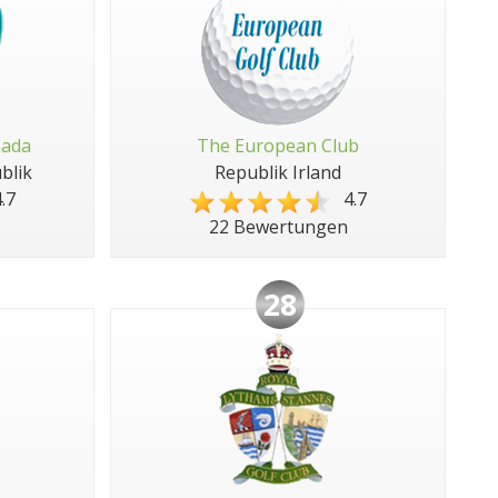
pada
The European Club
blik
Republik Irland
.7
4.7
22 Bewertungen
28