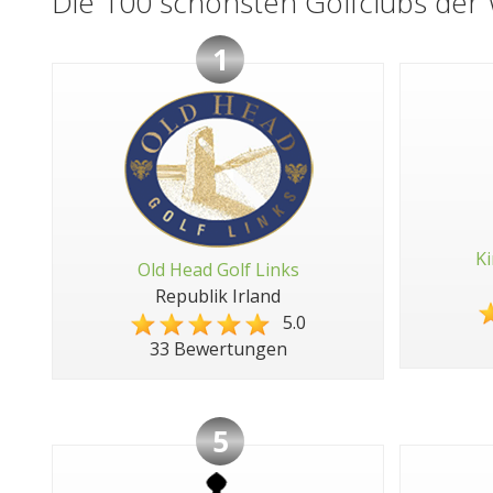
Die 100 schönsten Golfclubs der 
1
Ki
Old Head Golf Links
Republik Irland
5.0
33 Bewertungen
5