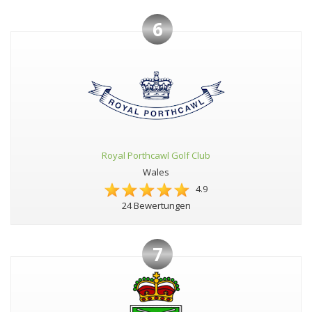
6
Royal Porthcawl Golf Club
Wales
4.9
24 Bewertungen
7