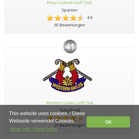
Finca Cortesín Golf Club
Spanien
4.6
65 Bewertungen
41
Western Gailes Golf Club
Schottland
This website uses cookies. / Diese
4.6
Webseite verwendet Cookies.
OK
25 Bewertungen
More info / Mehr Infos