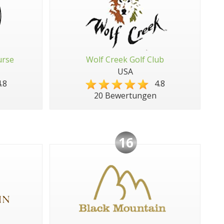
urse
Wolf Creek Golf Club
USA
.8
4.8
20 Bewertungen
16