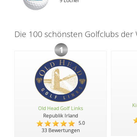
9 Löcher
Die 100 schönsten Golfclubs der 
1
Ki
Old Head Golf Links
Republik Irland
5.0
33 Bewertungen