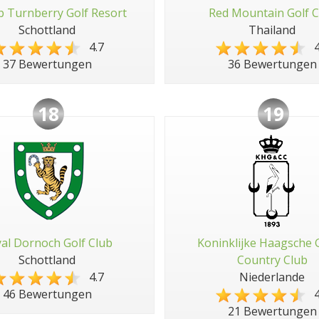
 Turnberry Golf Resort
Red Mountain Golf C
Schottland
Thailand
4.7
4
37 Bewertungen
36 Bewertungen
18
19
al Dornoch Golf Club
Koninklijke Haagsche 
Schottland
Country Club
4.7
Niederlande
4
46 Bewertungen
21 Bewertungen