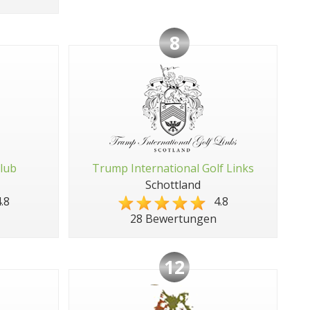
8
Club
Trump International Golf Links
Schottland
.8
4.8
28 Bewertungen
12