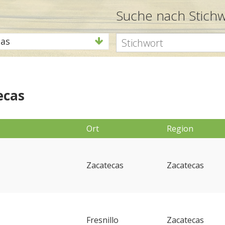
Suche nach Stich
cas
ecas
Ort
Region
Zacatecas
Zacatecas
Fresnillo
Zacatecas