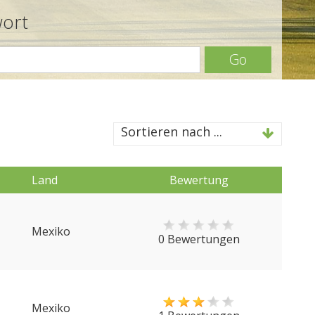
wort
Go
Sortieren nach ...
Land
Bewertung
Mexiko
0 Bewertungen
Mexiko