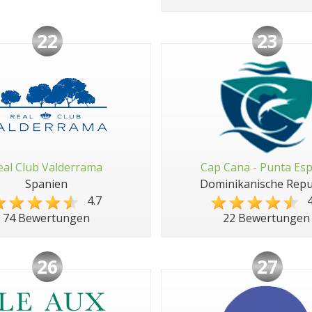
22
23
eal Club Valderrama
Cap Cana - Punta Es
Spanien
Dominikanische Repu
4.7
4
74 Bewertungen
22 Bewertungen
26
27