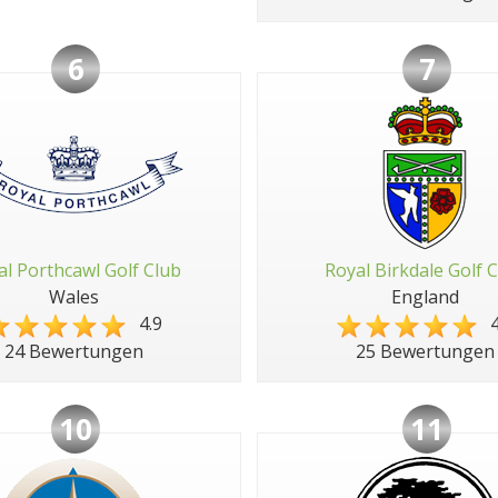
6
7
al Porthcawl Golf Club
Royal Birkdale Golf 
Wales
England
4.9
4
24 Bewertungen
25 Bewertungen
10
11