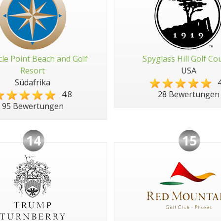
cle Point Beach and Golf
Spyglass Hill Golf Co
Resort
USA
Südafrika
4
4.8
28 Bewertungen
95 Bewertungen
14
15