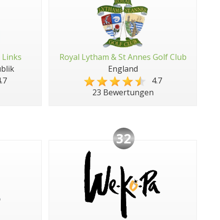
 Links
Royal Lytham & St Annes Golf Club
blik
England
.7
4.7
23 Bewertungen
32