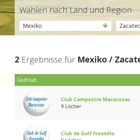
Wählen nach Land und Region
Mexiko
Zacate
2
Ergebnisse für
Mexiko / Zacat
Golfclub
Club Campestre Macocozac
9 Löcher
Club de Golf Fresnillo