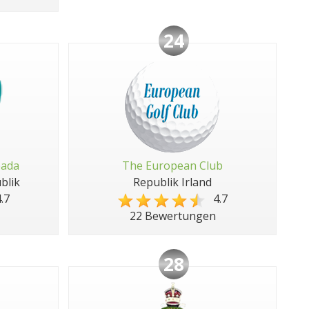
24
pada
The European Club
blik
Republik Irland
.7
4.7
22 Bewertungen
28