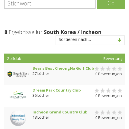
Go
8
Ergebnisse für
South Korea / Incheon
Sortieren nach ...
Golfclub
Bewertung
Bear's Best CheongNa Golf Club
27 Löcher
0 Bewertungen
Dream Park Country Club
36 Löcher
0 Bewertungen
Incheon Grand Country Club
18 Löcher
0 Bewertungen