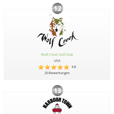
12
Wolf Creek Golf Club
USA
4.8
20 Bewertungen
13