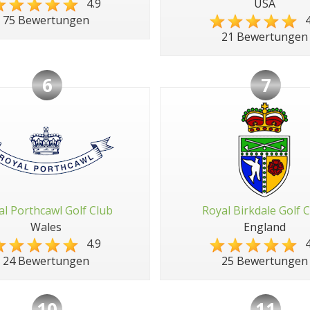
4.9
USA
4
75 Bewertungen
21 Bewertungen
6
7
al Porthcawl Golf Club
Royal Birkdale Golf 
Wales
England
4.9
4
24 Bewertungen
25 Bewertungen
10
11