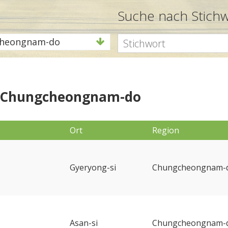
Suche nach Stich
heongnam-do
/ Chungcheongnam-do
Ort
Region
Gyeryong-si
Chungcheongnam-
Asan-si
Chungcheongnam-