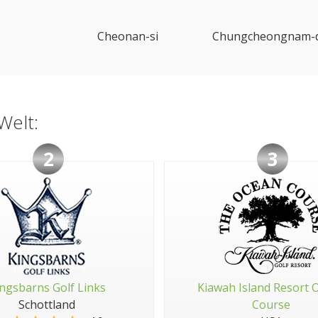
Cheonan-si
Chungcheongnam-
Welt:
2
3
ngsbarns Golf Links
Kiawah Island Resort 
Schottland
Course