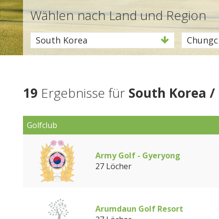
Wählen nach Land und Region
South Korea
Chungc
19
Ergebnisse für
South Korea 
Golfclub
Army Golf - Gyeryong
27 Löcher
Arumdaun Golf Resort