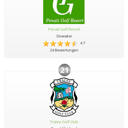
Penati Golf Resort
Slowakei
4.7
24 Bewertungen
21
Tralee Golf Club