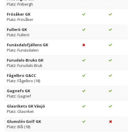
Platz: Friibergh
Frösåker GK
Platz: Frösåker
Fullerö GK
Platz: Fullerö
Funäsdalsfjällens GK
Platz: Funäsdalen
Furudals-Bruks GK
Platz: Furudals-Bruk
Fågelbro G&CC
Platz: Fågelbro (18)
Gagnefs GK
Platz: Gagnef
Glasrikets GK Växjö
Platz: Glasriket
Glumslöv Golf GK
Platz: Blå (18)