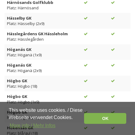
Härnösands Golfklubb
Platz: Härnösand
Hässelby GK
Platz: Hässelby (2x9)
Hässlegårdens GK Hässleholm
Platz: Hässlegården
Höganäs GK
Platz: Höganä (1x9)
Höganäs GK
Platz: Höganä (2x9)
Högbo GK
Platz: Högbo (18)
Högbo GK
Platz: Högbo (1x9)
This website uses cookies. / Diese
Högbo GK
Webseite verwendet Cookies.
Platz: Högbo (2x9)
OK
More info / Mehr Infos
Hökensås GK
Platz: blå/gul (18)