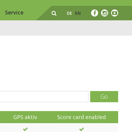
Service
DE
EN
Go
GPS aktiv
Score card enabled