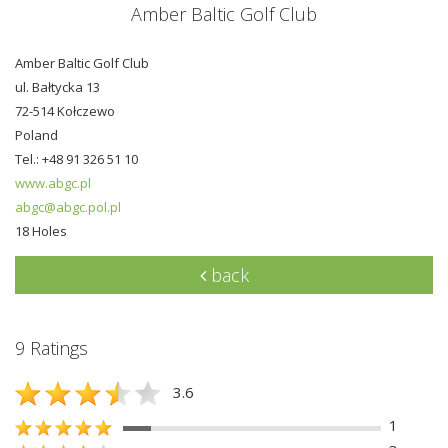
Amber Baltic Golf Club
Amber Baltic Golf Club
ul. Bałtycka 13
72-514 Kołczewo
Poland
Tel.: +48 91 326 51 10
www.abgc.pl
abgc@abgc.pol.pl
18 Holes
back
9 Ratings
3.6
1