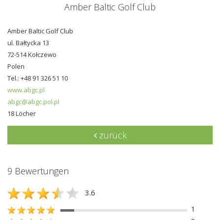
Amber Baltic Golf Club
Amber Baltic Golf Club
ul. Bałtycka 13
72-514 Kołczewo
Polen
Tel.: +48 91 326 51 10
www.abgc.pl
abgc@abgc.pol.pl
18 Löcher
zurück
9 Bewertungen
3.6
1