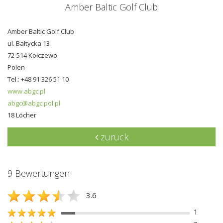
Amber Baltic Golf Club
Amber Baltic Golf Club
ul. Bałtycka 13
72-514 Kołczewo
Polen
Tel.: +48 91 326 51 10
www.abgc.pl
abgc@abgc.pol.pl
18 Löcher
zurück
9 Bewertungen
3.6
1