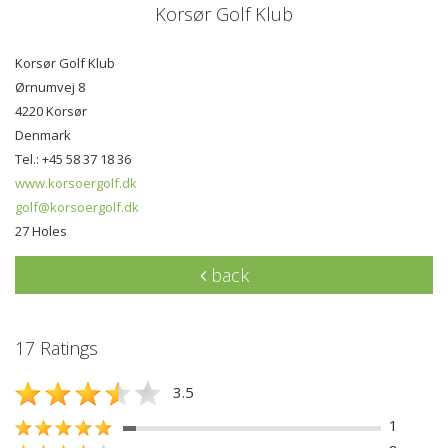
Korsør Golf Klub
Korsør Golf Klub
Ørnumvej 8
4220 Korsør
Denmark
Tel.: +45 58 37 18 36
www.korsoergolf.dk
golf@korsoergolf.dk
27 Holes
back
17 Ratings
3.5
1