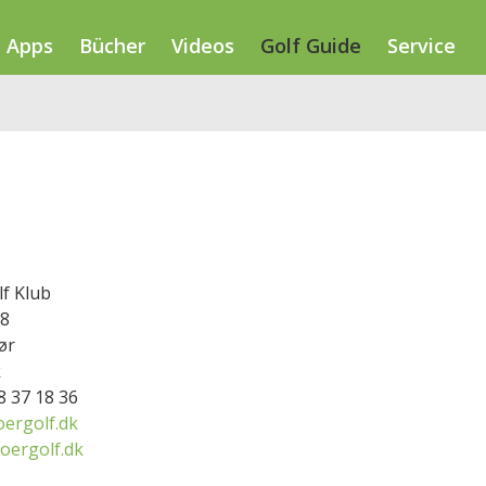
Apps
Bücher
Videos
Golf Guide
Service
f Klub
8
ør
k
58 37 18 36
ergolf.dk
oergolf.dk