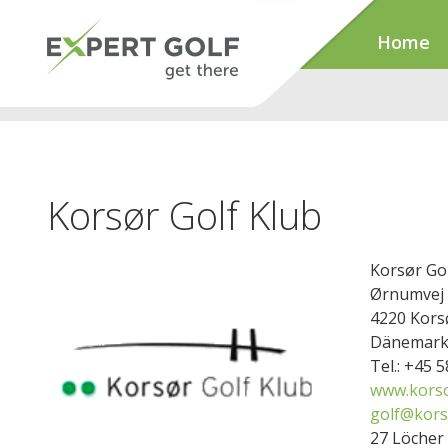
Home
Korsør Golf Klub
Korsør Gol
Ørnumvej 
4220 Kors
Dänemar
Tel.: +45 
www.korso
golf@kors
27 Löcher