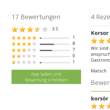
17 Bewertungen
4 Rez
3.5
Korsor 
1
8
Wir sind 
7
anspruch
0
Gastrono
1
Matsch
App laden und
Bewertung schreiben
Bewer
korsör