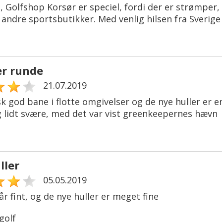
, Golfshop Korsør er speciel, fordi der er strømper,
 andre sportsbutikker. Med venlig hilsen fra Sverige
r runde
21.07.2019
sk god bane i flotte omgivelser og de nye huller er 
g lidt svære, med det var vist greenkeepernes hævn
ller
05.05.2019
r fint, og de nye huller er meget fine
olf