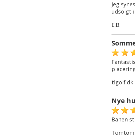
Jeg synes
udsolgt i
E.B.
Somme
Fantasti
placerin
tlgolf.dk
Nye hu
Banen stå
Tomtomg