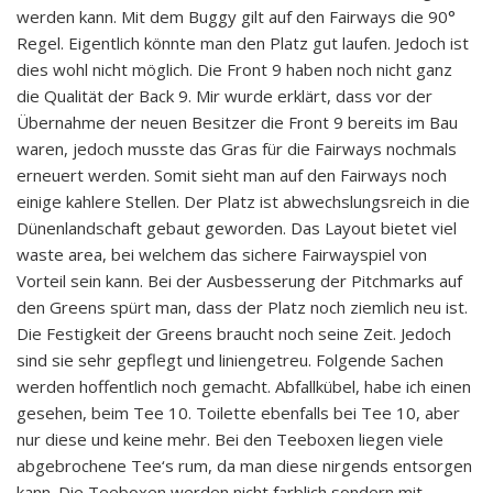
werden kann. Mit dem Buggy gilt auf den Fairways die 90°
Regel. Eigentlich könnte man den Platz gut laufen. Jedoch ist
dies wohl nicht möglich. Die Front 9 haben noch nicht ganz
die Qualität der Back 9. Mir wurde erklärt, dass vor der
Übernahme der neuen Besitzer die Front 9 bereits im Bau
waren, jedoch musste das Gras für die Fairways nochmals
erneuert werden. Somit sieht man auf den Fairways noch
einige kahlere Stellen. Der Platz ist abwechslungsreich in die
Dünenlandschaft gebaut geworden. Das Layout bietet viel
waste area, bei welchem das sichere Fairwayspiel von
Vorteil sein kann. Bei der Ausbesserung der Pitchmarks auf
den Greens spürt man, dass der Platz noch ziemlich neu ist.
Die Festigkeit der Greens braucht noch seine Zeit. Jedoch
sind sie sehr gepflegt und liniengetreu. Folgende Sachen
werden hoffentlich noch gemacht. Abfallkübel, habe ich einen
gesehen, beim Tee 10. Toilette ebenfalls bei Tee 10, aber
nur diese und keine mehr. Bei den Teeboxen liegen viele
abgebrochene Tee‘s rum, da man diese nirgends entsorgen
kann. Die Teeboxen werden nicht farblich sondern mit