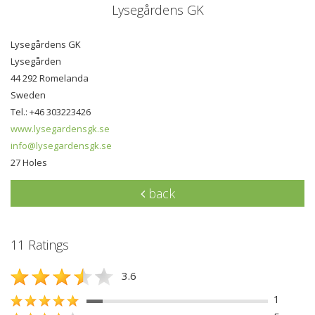
Lysegårdens GK
Lysegårdens GK
Lysegården
44 292 Romelanda
Sweden
Tel.: +46 303223426
www.lysegardensgk.se
info@lysegardensgk.se
27 Holes
back
11 Ratings
3.6
1