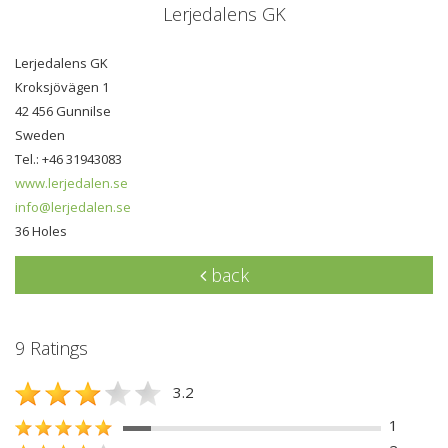
Lerjedalens GK
Lerjedalens GK
Kroksjövägen 1
42 456 Gunnilse
Sweden
Tel.: +46 31943083
www.lerjedalen.se
info@lerjedalen.se
36 Holes
back
9 Ratings
3.2
1