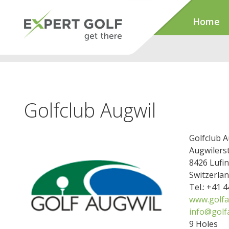
Home
Golfclub Augwil
Golfclub A
Augwilers
8426 Lufi
Switzerla
Tel.: +41 
www.golfa
info@golf
9 Holes