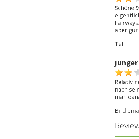
Schöne 9
eigentli
Fairways
aber gut
Tell
Junger
Relativ 
nach sei
man dana
Birdiem
Review