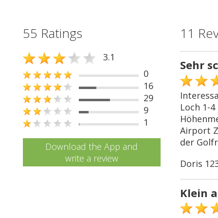
55 Ratings
11 Re
3.1
Sehr s
0
16
Interessa
29
Loch 1-4
9
Höhenmet
1
Airport 
der Golf
Download the App and
write a review
Doris 12
Klein 