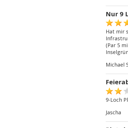
Nur 9 
Hat mir s
Infrastr
(Par 5 m
Inselgrün
Michael 
Feiera
9-Loch Pl
Jascha