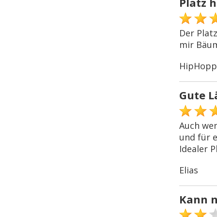
Platz 
Der Platz
mir Bäum
HipHopp
Gute L
Auch wen
und für e
Idealer P
Elias
Kann n