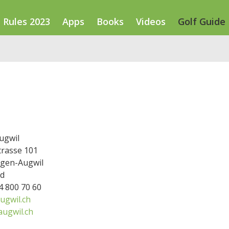
Rules 2023
Apps
Books
Videos
Golf Guide
ugwil
trasse 101
ngen-Augwil
nd
44 800 70 60
ugwil.ch
augwil.ch