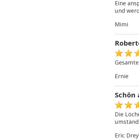
Eine ans
und werd
Mimi
Roberto
Gesamtei
Ernie
Schön 
Die Löch
umständli
Eric Drey