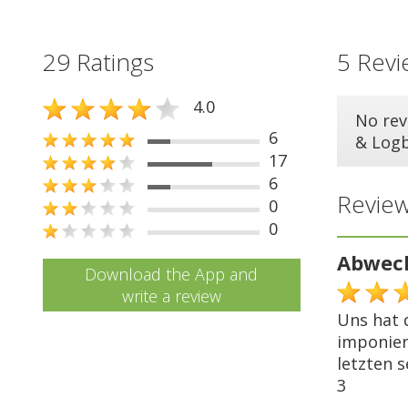
29 Ratings
5 Revi
4.0
No rev
6
& Log
17
6
Review
0
0
Abwech
Download the App and
write a review
Uns hat 
imponier
letzten s
3