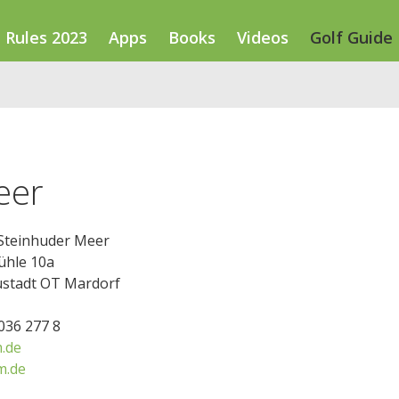
Rules 2023
Apps
Books
Videos
Golf Guide
eer
 Steinhuder Meer
ühle 10a
stadt OT Mardorf
5036 277 8
.de
m.de