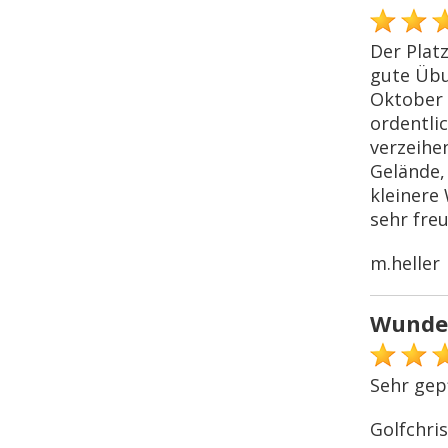
Der Platz
gute Übu
Oktober 
ordentli
verzeihen
Gelände,
kleinere
sehr freu
m.heller
Wunder
Sehr gepf
Golfchris