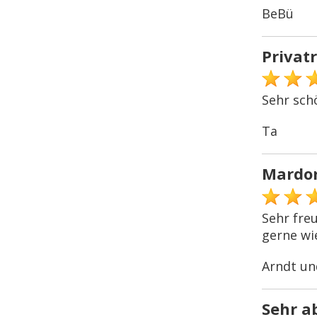
BeBü
Privat
Sehr sch
Ta
Mardo
Sehr fre
gerne wi
Arndt un
Sehr a