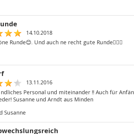
runde
14.10.2018
öne Runde😊. Und auch ne recht gute Runde🏌🏼⛳️
rf
13.11.2016
undliches Personal und miteinander !! Auch für An
eder! Susanne und Arndt aus Minden
d Susanne
bwechslungsreich