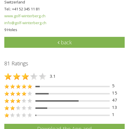
Switzerland
Tel.: +41 52 345 11 81
www.golf-winterberg.ch
info@golf-winterberg.ch
9 Holes
back
81 Ratings
3.1
5
15
47
13
1
Download the App and