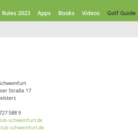
Rules 2023
Apps
Books
Videos
Golf Guide
Schweinfurt
ser Straße 17
elsterz
9727 588 9
lub-schweinfurt.de
club-schweinfurt.de