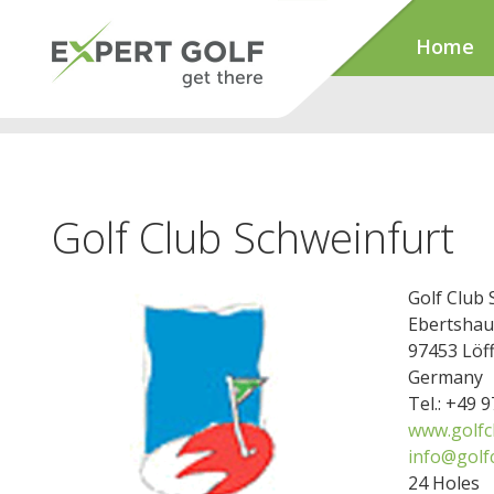
Home
Golf Club Schweinfurt
Golf Club 
Ebertshau
97453 Löff
Germany
Tel.: +49 
www.golfc
info@golf
24 Holes