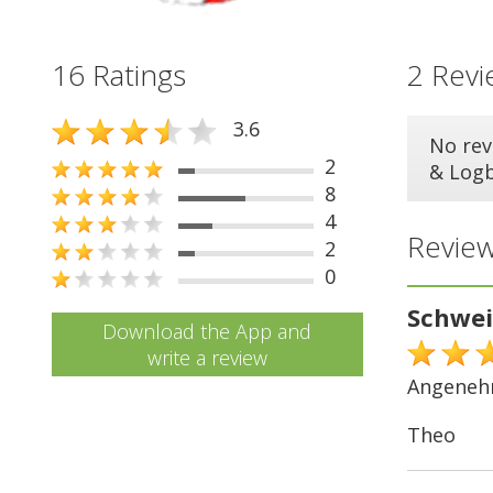
16 Ratings
2 Revi
3.6
No rev
2
& Log
8
4
Review
2
0
Schwei
Download the App and
write a review
Angeneh
Theo