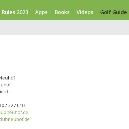
Rules 2023
Apps
Books
Videos
Golf Guide
 Neuhof
euhof
ieich
6102 327 010
lubneuhof.de
clubneuhof.de