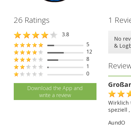
26 Ratings
1 Revi
3.8
No rev
5
& Log
12
8
Review
1
0
Großar
Download the App and
write a review
Wirklich 
speziell
AundO