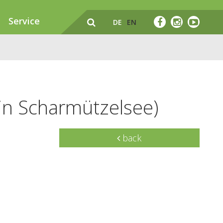
Service
DE
EN
in Scharmützelsee)
back