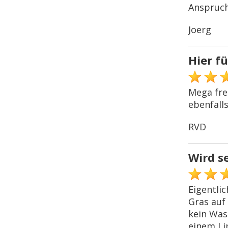
Anspruch
Joerg
Hier f
Mega freu
ebenfall
RVD
Wird s
Eigentlic
Gras auf
kein Was
einem Li