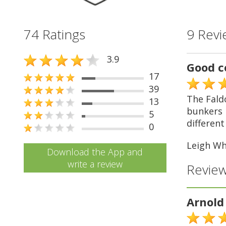
74 Ratings
9 Revi
3.9
Good c
17
39
The Fald
13
bunkers p
5
different
0
Leigh Wh
Download the App and
write a review
Review
Arnold