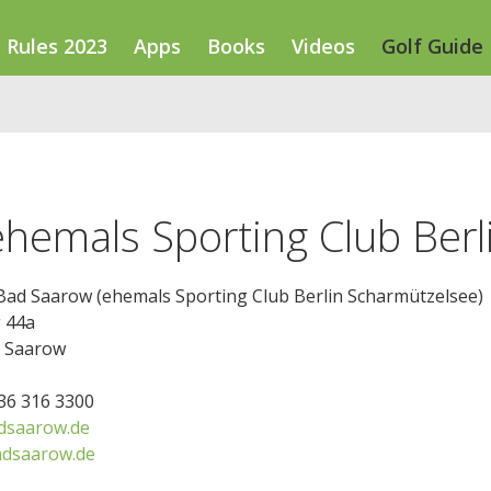
Rules 2023
Apps
Books
Videos
Golf Guide
ehemals Sporting Club Berl
 Bad Saarow (ehemals Sporting Club Berlin Scharmützelsee)
g 44a
 Saarow
336 316 3300
dsaarow.de
dsaarow.de