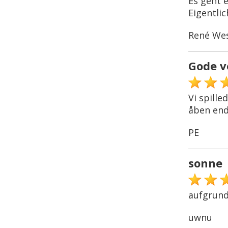
Es geht e
Eigentli
René We
Gode v
Vi spill
åben end
PE
sonne
aufgrund
uwnu