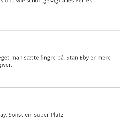
ns und wie schon gesagt alles Perfekt.
neget man sætte fingre på. Stan Eby er mere
iver.
ay. Sonst ein super Platz