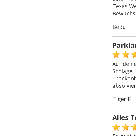
Texas We
Bewuchs, 
BeBü
Parkla
Auf den 
Schläge.
Trockenhe
absolvie
Tiger F
Alles T