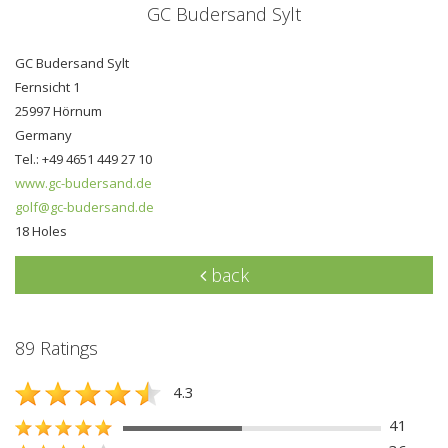
GC Budersand Sylt
GC Budersand Sylt
Fernsicht 1
25997 Hörnum
Germany
Tel.: +49 4651 449 27 10
www.gc-budersand.de
golf@gc-budersand.de
18 Holes
back
89 Ratings
4.3
41