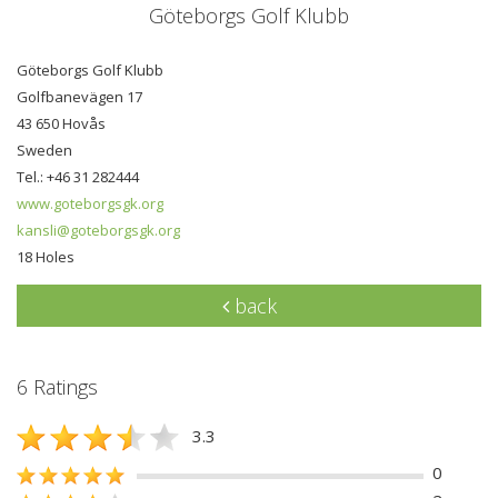
Göteborgs Golf Klubb
Göteborgs Golf Klubb
Golfbanevägen 17
43 650 Hovås
Sweden
Tel.: +46 31 282444
www.goteborgsgk.org
kansli@goteborgsgk.org
18 Holes
back
6 Ratings
3.3
0