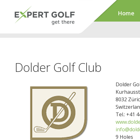
Home
Dolder Golf Club
Dolder Gol
Kurhausst
8032 Züri
Switzerla
Tel.: +41 
www.dolde
info@dold
9 Holes