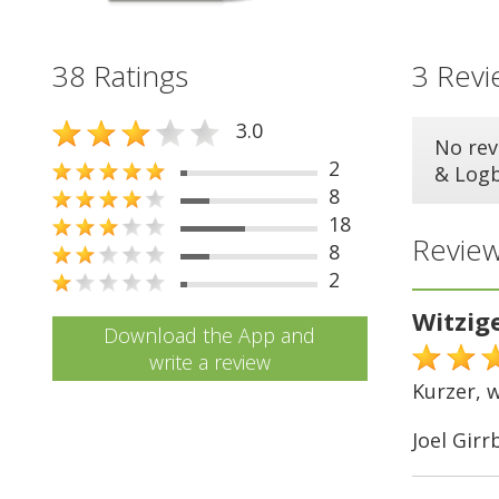
38 Ratings
3 Revi
3.0
No rev
2
& Log
8
18
Review
8
2
Witzige
Download the App and
write a review
Kurzer, w
Joel Girr