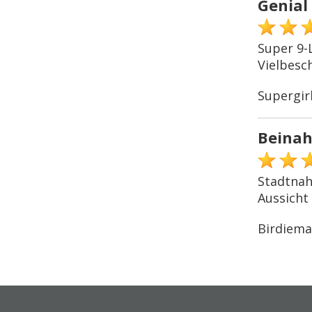
Genial 
Super 9-
Vielbesc
Supergir
Beina
Stadtnah
Aussicht
Birdiem