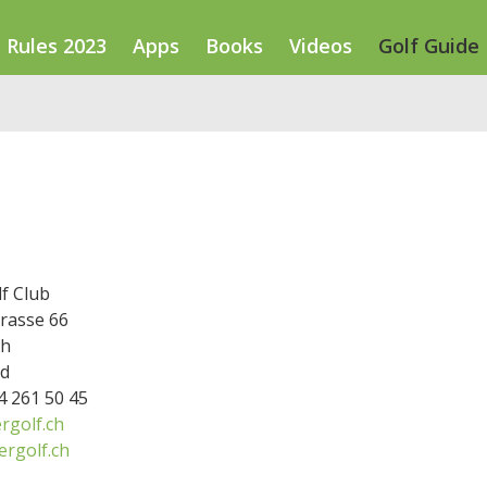
Rules 2023
Apps
Books
Videos
Golf Guide
f Club
rasse 66
ch
nd
44 261 50 45
rgolf.ch
ergolf.ch