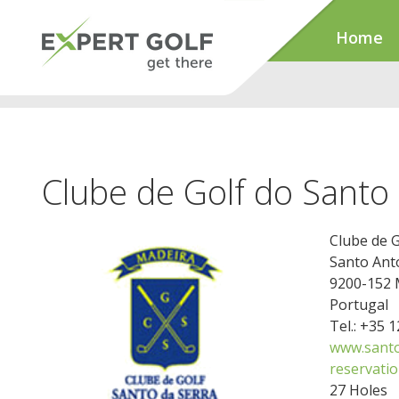
Home
Clube de Golf do Santo
Clube de G
Santo Ant
9200-152 
Portugal
Tel.: +35 
www.santo
reservati
27 Holes