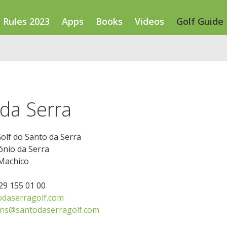
Rules 2023
Apps
Books
Videos
Golf Guide
 da Serra
olf do Santo da Serra
ónio da Serra
Machico
129 155 01 00
daserragolf.com
ons@santodaserragolf.com