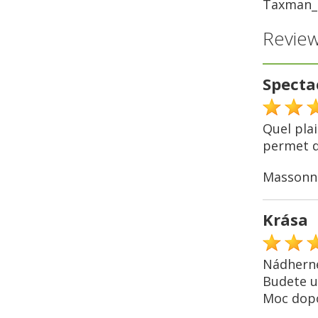
Taxman_
Review
Specta
Quel plai
permet de
Massonn
Krása
Nádherné
Budete u
Moc dopo