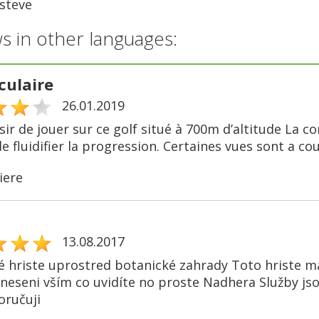
steve
s in other languages:
culaire
26.01.2019
sir de jouer sur ce golf situé à 700m d’altitude La c
 fluidifier la progression. Certaines vues sont a coup
iere
13.08.2017
 hriste uprostred botanické zahrady Toto hriste ma
neseni vším co uvidíte no proste Nadhera Služby jso
ručuji