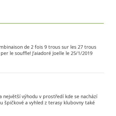
ombinaison de 2 fois 9 trous sur les 27 trous
er le souffle! J’aiadoré Joelle le 25/1/2019
 největší výhodu v prostředí kde se nachází
u špičkové a vyhled z terasy klubovny také