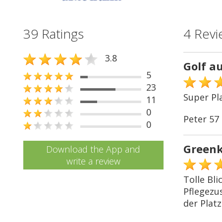
39 Ratings
4 Revi
3.8
Golf a
5
23
Super Pla
11
0
Peter 57
0
Greenk
Download the App and
write a review
Tolle Bl
Pflegezu
der Platz