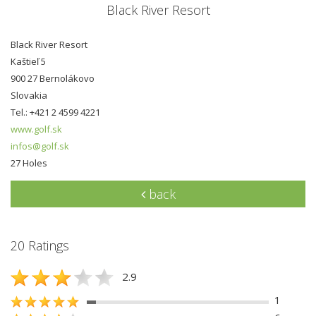
Black River Resort
Black River Resort
Kaštieľ 5
900 27 Bernolákovo
Slovakia
Tel.: +421 2 4599 4221
www.golf.sk
infos@golf.sk
27 Holes
back
20 Ratings
2.9
1