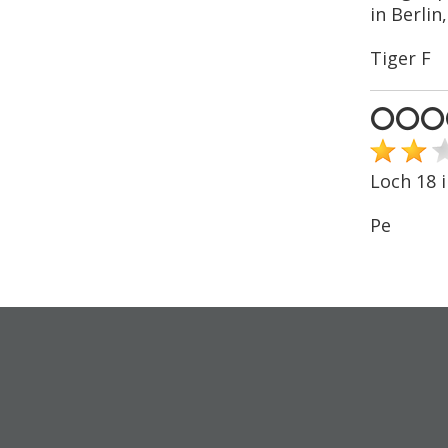
in Berlin
Tiger F
⭕️⭕️⭕️
Loch 18 
Pe