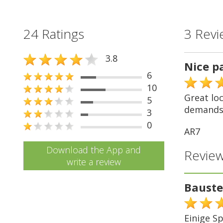
24 Ratings
3 Revi
3.8
Nice p
6
10
Great loc
5
demands 
3
0
AR7
Download the App and
Review
write a review
Baustel
Einige S