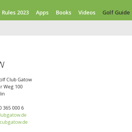
Rules 2023
Apps
Books
Videos
Golf Guide
w
olf Club Gatow
r Weg 100
in
30 365 000 6
lubgatow.de
lcubgatow.de