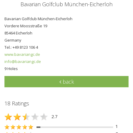
Bavarian Golfclub München-Eicherloh
Bavarian Golfclub München-Eicherloh
Vordere Moosstraße 19
85464 Eicherloh
Germany
Tel.: +49 8123 106 4
www.bavariangc.de
info@bavariangc.de
9 Holes
back
18 Ratings
2.7
1