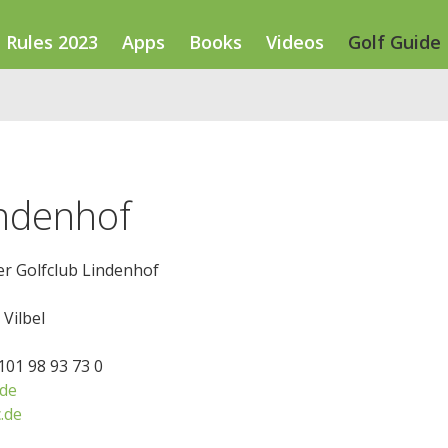
Rules 2023
Apps
Books
Videos
Golf Guide
indenhof
er Golfclub Lindenhof
Vilbel
6101 98 93 73 0
de
.de