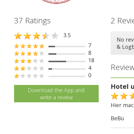
37 Ratings
2 Revi
3.5
No rev
7
& Log
8
18
Review
4
0
Hotel u
Download the App and
write a review
Hier mac
BeBü