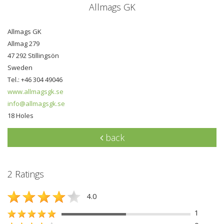
Allmags GK
Allmags GK
Allmag 279
47 292 Stillingsön
Sweden
Tel.: +46 304 49046
www.allmagsgk.se
info@allmagsgk.se
18 Holes
back
2 Ratings
4.0
1