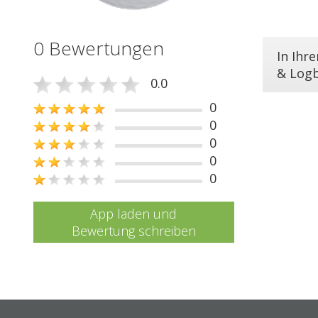
0 Bewertungen
In Ihr
& Log
0.0
0
0
0
0
0
App laden und
Bewertung schreiben