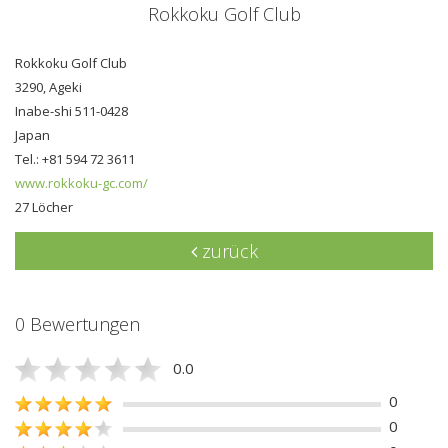
Rokkoku Golf Club
Rokkoku Golf Club
3290, Ageki
Inabe-shi 511-0428
Japan
Tel.: +81 594 72 3611
www.rokkoku-gc.com/
27 Löcher
zurück
0 Bewertungen
0.0
0
0