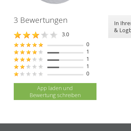
3 Bewertungen
In Ihr
& Log
3.0
0
1
1
1
0
App laden und
Bewertung schreiben