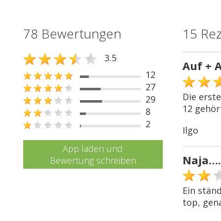
78 Bewertungen
15 Re
3.5
Auf + 
12
27
Die erst
29
12 gehört
8
2
Ilgo
App laden und
Naja….
Bewertung schreiben
Ein stän
top, gen