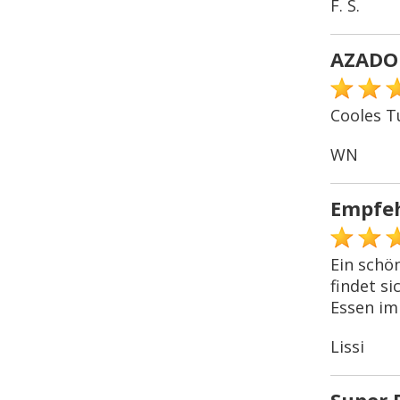
F. S.
AZADO
Cooles T
WN
Empfe
Ein schö
findet si
Essen im 
Lissi
Super 