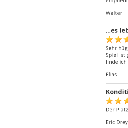
empfiehl
Walter
...es l
Sehr hüge
Spiel ist
finde ic
Elias
Kondit
Der Plat
Eric Drey