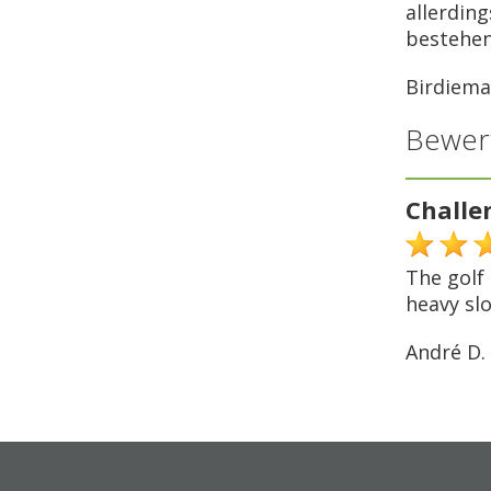
allerdin
bestehen
Birdiem
Bewer
Challe
The golf 
heavy sl
André D.