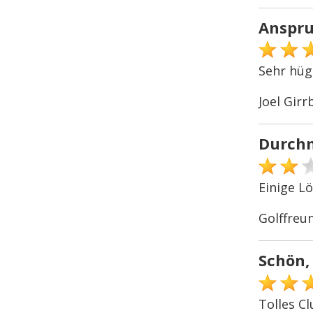
Anspru
Sehr hügl
Joel Girr
Durch
Einige L
Golffreu
Schön, 
Tolles C