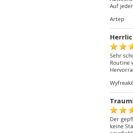
Auf jeden
Artep
Herrli
Sehr sch
Routine 
Hervorra
Wyfreak
Traumh
Der gepfl
keine St