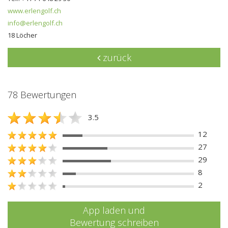
www.erlengolf.ch
info@erlengolf.ch
18 Löcher
zurück
78 Bewertungen
3.5
12
27
29
8
2
App laden und
Bewertung schreiben