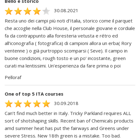
Bello e storico
30.08.2021
Resta uno dei campi più noti d‘Italia, storico come il parquet
che accoglie nella Club House, il personale giovane e cordiale
fa da contrappunto alla foresteria vetusta e rétro ed
all’iconografia ( fotografica) di campioni allora un erba( Rory
ventenne ) o già purtroppo scomparsi ( Seve). Il campo in
buone condizioni, rough tosto e un po‘ incostante, green
curati ma lentissimi. Un’esperienza da fare prima o poi
Pelloraf
One of top 5 ITA courses
30.09.2018
Can’t find much better in Italy. Tricky Parkland requires ALL
sort of shotshaping skills. Recent ban of Chemicals products
amd summer heat has put the fairways and Greens under
severe Stress. New 18th green is a mistake. Too bad.