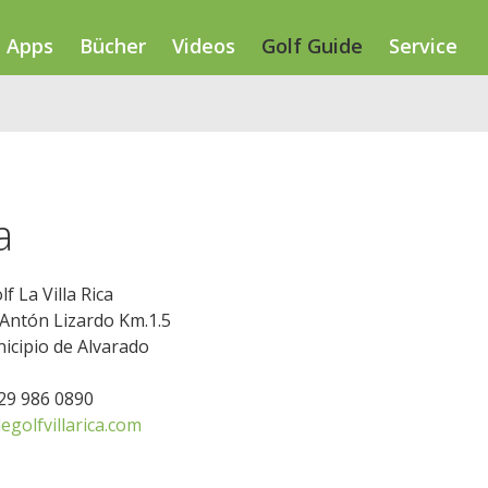
Apps
Bücher
Videos
Golf Guide
Service
a
f La Villa Rica
Antón Lizardo Km.1.5
icipio de Alvarado
229 986 0890
golfvillarica.com