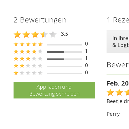
2 Bewertungen
1 Rez
3.5
In Ihr
0
& Log
1
1
Bewer
0
0
Feb. 2
App laden und
Bewertung schreiben
Beetje d
Perry