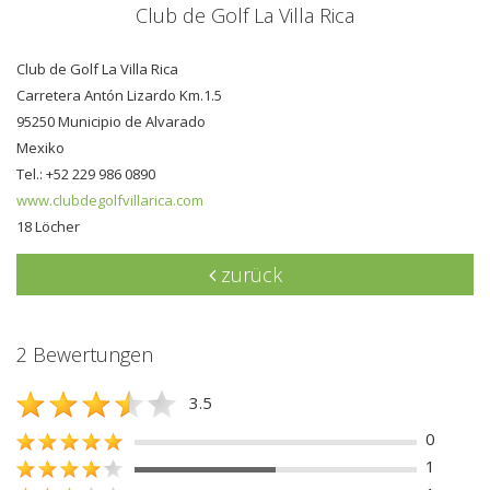
Club de Golf La Villa Rica
Club de Golf La Villa Rica
Carretera Antón Lizardo Km.1.5
95250 Municipio de Alvarado
Mexiko
Tel.: +52 229 986 0890
www.clubdegolfvillarica.com
18 Löcher
zurück
2 Bewertungen
3.5
0
1