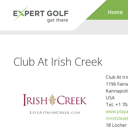
Home
Club At Irish Creek
Club At Ir
1196 Fair
Kannapoli
USA
Tel.: +1 7
www.playa
mmilstead
18 Löcher