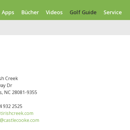
Apps
Bücher
Videos
Golf Guide
Service
ish Creek
way Dr
s, NC 28081-9355
04 932 2525
tirishcreek.com
@castlecooke.com