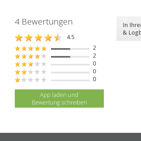
4 Bewertungen
In Ihr
& Log
4.5
2
2
0
0
0
App laden und
Bewertung schreiben